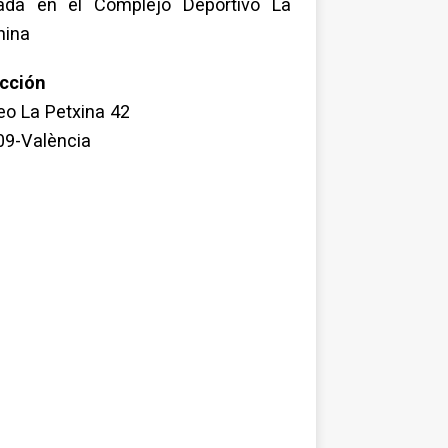
uada en el Complejo Deportivo La
hina
ección
o La Petxina 42
09-València