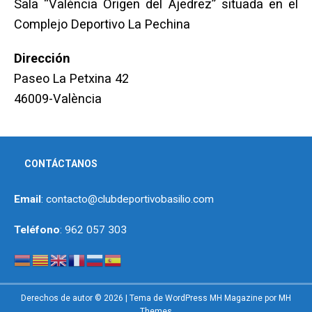
Sala “València Origen del Ajedrez” situada en el
Complejo Deportivo La Pechina
Dirección
Paseo La Petxina 42
46009-València
CONTÁCTANOS
Email
: contacto@clubdeportivobasilio.com
Teléfono
: 962 057 303
Derechos de autor © 2026 | Tema de WordPress MH Magazine por
MH
Themes