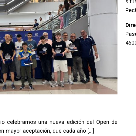
sit
Pec
Dir
Pase
460
nio celebramos una nueva edición del Open de
con mayor aceptación, que cada año
[…]