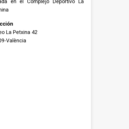
uada en el Complejo Deportivo La
hina
ección
o La Petxina 42
09-València