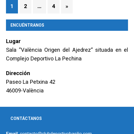
1
2
…
4
»
ENCUÉNTRANOS
Lugar
Sala “València Origen del Ajedrez” situada en el
Complejo Deportivo La Pechina
Dirección
Paseo La Petxina 42
46009-València
CONTÁCTANOS
Email
: contacto@clubdeportivobasilio.com