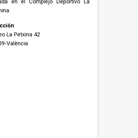
uada en el Complejo Deportivo La
hina
ección
o La Petxina 42
09-València