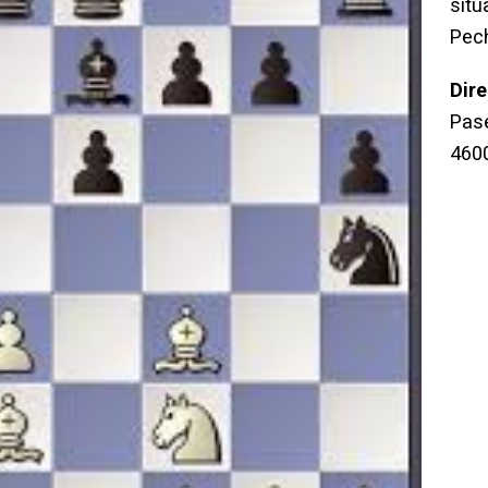
sit
Pec
Dir
Pase
460