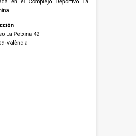
uada en el Complejo Deportivo La
hina
ección
o La Petxina 42
09-València