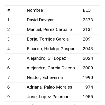
#
Nombre
ELO
1
David Davtyan
2373
2
Manuel, Pérez Carballo
2131
3
Borja, Torrijos Garcia
2091
4
Ricardo, Hidalgo Gaspar
2043
5
Alejandro, Gil Lopez
2024
6
Alejandro, Garcia Oviedo
2009
7
Nestor, Echeverria
1990
8
Adriana, Palao Morales
1974
9
Jose, Lopez Palomar
1955