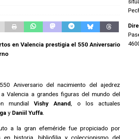
sit
Pec
Dir
Pase
460
tos en Valencia prestigia el 550 Aniversario
rno
50 Aniversario del nacimiento del ajedrez
a Valencia a grandes figuras del mundo del
eón mundial
Vishy Anand
, o los actuales
ega
y
Daniil Yuffa
.
uto a la gran efeméride fue propiciado por
en historia, bibliofilia y coleccionismo del