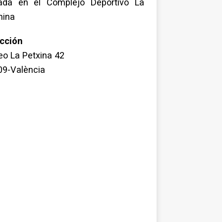
uada en el Complejo Deportivo La
hina
ección
o La Petxina 42
09-València