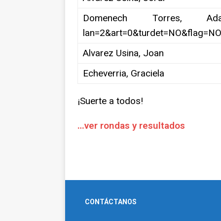
Domenech Torres, Adamhttp:
lan=2&art=0&turdet=NO&flag=N
Alvarez Usina, Joan
Echeverria, Graciela
¡Suerte a todos!
…ver rondas y resultados
CONTÁCTANOS