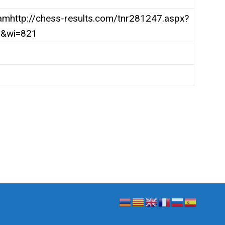
//chess-results.com/tnr281247.aspx?
O&wi=821