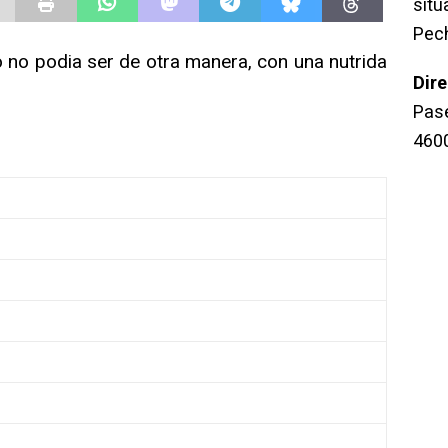
sit
Pec
no podia ser de otra manera, con una nutrida
Dir
Pase
460