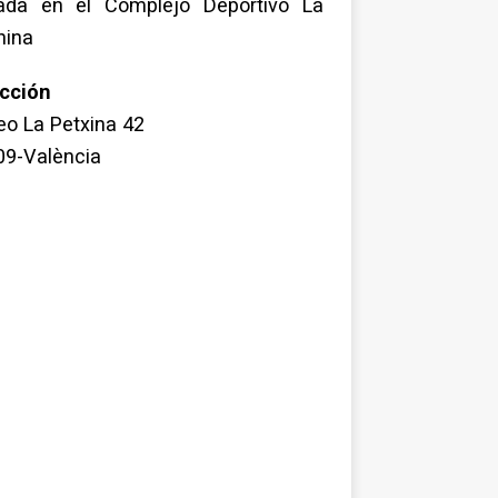
uada en el Complejo Deportivo La
hina
ección
o La Petxina 42
09-València