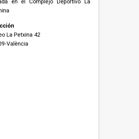
uada en el Complejo Deportivo La
hina
ección
o La Petxina 42
09-València