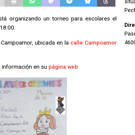
sit
Pec
tá organizando un torneo para escolares el
Dir
18:00.
Pase
ría Campoamor, ubicada en la
calle Campoamor
460
s información en su
página web