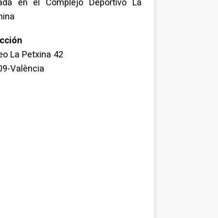
uada en el Complejo Deportivo La
hina
ección
o La Petxina 42
09-València