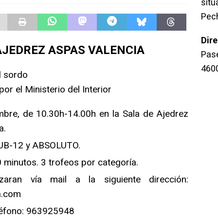
sit
Pec
Dir
 AJEDREZ ASPAS VALENCIA
Pase
460
l sordo
or el Ministerio del Interior
mbre, de 10.30h-14.00h en la Sala de Ajedrez
a.
SUB-12 y ABSOLUTO.
 minutos. 3 trofeos por categoría.
izaran vía mail a la siguiente dirección:
a.com
eléfono: 963925948