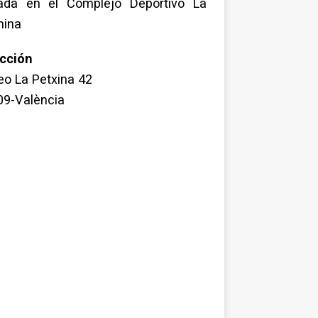
uada en el Complejo Deportivo La
hina
ección
o La Petxina 42
09-València