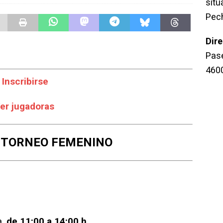
sit
Pec
Dir
Pase
460
Inscribirse
er jugadoras
 TORNEO FEMENINO
a,
de 11:00 a 14:00 h.