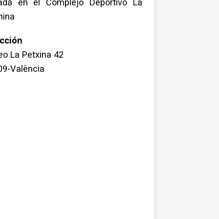
uada en el Complejo Deportivo La
hina
ección
o La Petxina 42
09-València