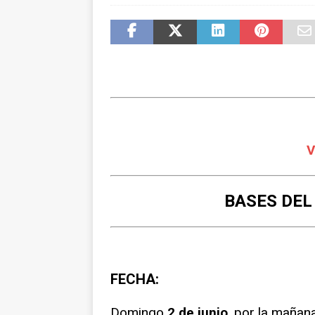
NOTICIAS
V
BASES DEL
FECHA:
Domingo
2 de junio
, por la mañan