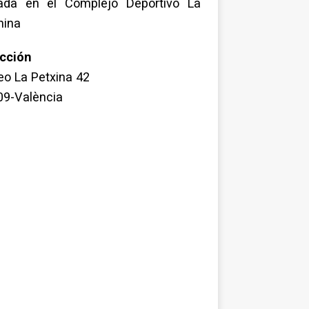
uada en el Complejo Deportivo La
hina
ección
o La Petxina 42
09-València